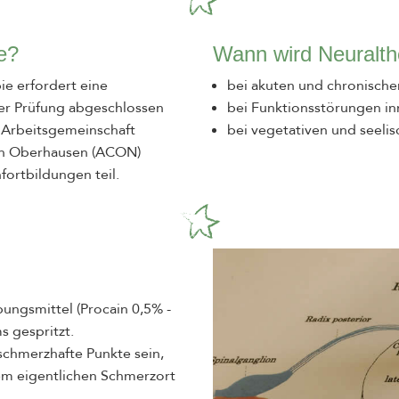
e?
Wann wird Neuralth
e erfordert eine
bei akuten und chronisc
ner Prüfung abgeschlossen
bei Funktionsstörungen i
r Arbeitsgemeinschaft
bei vegetativen und seel
. in Oberhausen (ACON)
fortbildungen teil.
bungsmittel (Procain 0,5% -
 gespritzt.
schmerzhafte Punkte sein,
dem eigentlichen Schmerzort