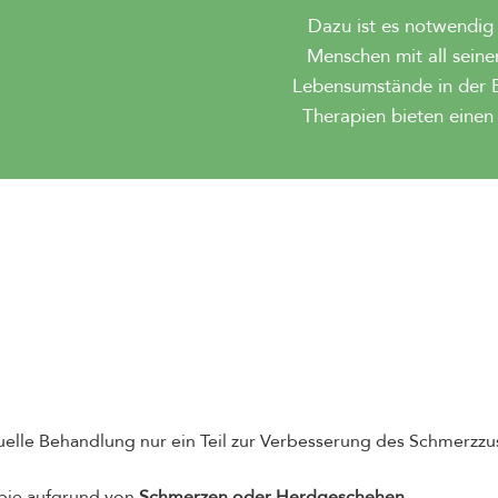
Dazu ist es notwendig
Menschen mit all seine
Lebensumstände in der B
Therapien bieten einen
le Behandlung nur ein Teil zur Verbesserung des Schmerzzusta
apie aufgrund von
Schmerzen oder Herdgeschehen
.