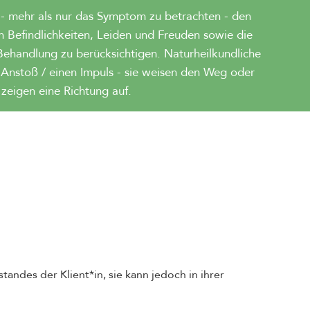
 - mehr als nur das Symptom zu betrachten - den
n Befindlichkeiten, Leiden und Freuden sowie die
ehandlung zu berücksichtigen. Naturheilkundliche
 Anstoß / einen Impuls - sie weisen den Weg oder
zeigen eine Richtung auf.
ndes der Klient*in, sie kann jedoch in ihrer